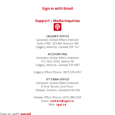
Sign in with Email
Support
|
Media Inquiries
CALGARY OFFICE
Canadian Global Affairs Institute
Suite 2700, 525–8th Avenue SW
Calgary, Alberta, Canada T2P 1G1
ACCOUNTING
Canadian Global Affairs Institute
P.O. Box 2554, Station M
Calgary, Alberta, Canada T2P 2M7
Calgary Office Phone: (587) 574-4757
OTTAWA OFFICE
Canadian Global Affairs Institute
8 York Street, 2nd Floor
Ottawa, Ontario, Canada K1N 5S6
Ottawa Office Phone: (613) 288-2529
Email:
contact@cgai.ca
Web:
cgai.ca
Sign in with
email
.