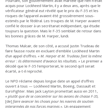
Pourtant, son gouvernement avait martelé que rien n’était
acquis pour Lockheed Martin, il y a deux ans, après que le
vérificateur général eut révélé que le prix du F-35 et les
risques de l’appareil avaient été grossièrement sous-
estimés par le fédéral. Les troupes de M. Harper avaient
confié le dossier à un secrétariat indépendant, qui étudie
toujours la question. Mais le F-35 semblait de retour dans
les bonnes grâces de M. Harper, lundi.
Thomas Mulcair, de son côté, a accusé Justin Trudeau de
faire fausse route en excluant d’emblée Lockheed Martin
d’un appel d’offres.
«
M.
Harper et M.
Trudeau font la même
erreur
: ils déterminent d’avance les résultats.
»
Le premier a
décidé que le F-35 l’emporterait, le second qu’il serait
écarté, a-t-il reproché.
Le NPD réclame depuis longue date un appel d’offres
ouvert à tous — Lockheed Martin, Boeing, Dassault et
EuroFighter. Mais Jack Layton promettait aussi en 2011,
«
plutôt que de se concentrer sur les avions de chasse F-35,
[de]
faire avancer les choses pour les navires de soutien
interarmées de nos forces marines
»
. Un engagement