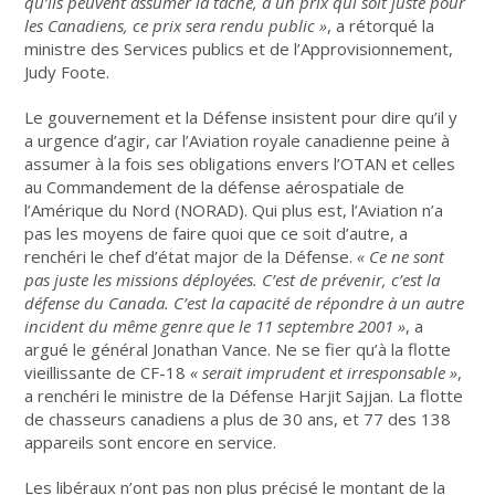
qu’ils peuvent assumer la tâche, à un prix qui soit juste pour
les Canadiens, ce prix sera rendu public
»
, a rétorqué la
ministre des Services publics et de l’Approvisionnement,
Judy Foote.
Le gouvernement et la Défense insistent pour dire qu’il y
a urgence d’agir, car l’Aviation royale canadienne peine à
assumer à la fois ses obligations envers l’OTAN et celles
au Commandement de la défense aérospatiale de
l’Amérique du Nord (NORAD). Qui plus est, l’Aviation n’a
pas les moyens de faire quoi que ce soit d’autre, a
renchéri le chef d’état major de la Défense.
«
Ce ne sont
pas juste les missions déployées. C’est de prévenir, c’est la
défense du Canada. C’est la capacité de répondre à un autre
incident du même genre que le 11
septembre 2001
»
, a
argué le général Jonathan Vance. Ne se fier qu’à la flotte
vieillissante de CF-18
«
serait imprudent et irresponsable
»
,
a renchéri le ministre de la Défense Harjit Sajjan. La flotte
de chasseurs canadiens a plus de 30 ans, et 77 des 138
appareils sont encore en service.
Les libéraux n’ont pas non plus précisé le montant de la