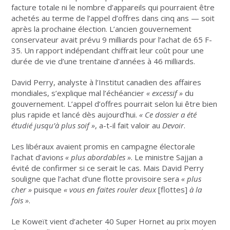
facture totale ni le nombre d’appareils qui pourraient être
achetés au terme de l’appel d’offres dans cinq ans — soit
après la prochaine élection. L’ancien gouvernement
conservateur avait prévu 9 milliards pour l’achat de 65 F-
35. Un rapport indépendant chiffrait leur coût pour une
durée de vie d’une trentaine d’années à 46 milliards.
David Perry, analyste à l’Institut canadien des affaires
mondiales, s’explique mal l’échéancier
«
excessif
»
du
gouvernement. L’appel d’offres pourrait selon lui être bien
plus rapide et lancé dès aujourd’hui.
«
Ce dossier a été
étudié jusqu’à plus soif
»
, a-t-il fait valoir au
Devoir
.
Les libéraux avaient promis en campagne électorale
l’achat d’avion
s «
plus abordables
»
. Le ministre Sajjan a
évité de confirmer si ce serait le cas. Mais David Perry
souligne que l’achat d’une flotte provisoire sera
«
plus
cher
»
puisque
«
vous en faites rouler deux
[flottes]
à la
fois
»
.
Le Koweït vient d’acheter 40 Super Hornet au prix moyen