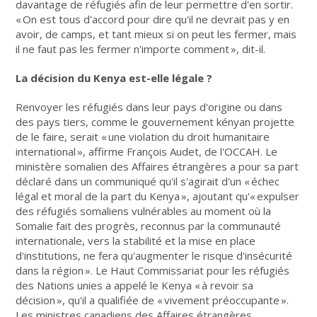
davantage de réfugiés afin de leur permettre d'en sortir.
« On est tous d'accord pour dire qu'il ne devrait pas y en
avoir, de camps, et tant mieux si on peut les fermer, mais
il ne faut pas les fermer n'importe comment », dit-il.
La décision du Kenya est-elle légale ?
Renvoyer les réfugiés dans leur pays d'origine ou dans
des pays tiers, comme le gouvernement kényan projette
de le faire, serait « une violation du droit humanitaire
international », affirme François Audet, de l'OCCAH. Le
ministère somalien des Affaires étrangères a pour sa part
déclaré dans un communiqué qu'il s'agirait d'un « échec
légal et moral de la part du Kenya », ajoutant qu'« expulser
des réfugiés somaliens vulnérables au moment où la
Somalie fait des progrès, reconnus par la communauté
internationale, vers la stabilité et la mise en place
d'institutions, ne fera qu'augmenter le risque d'insécurité
dans la région ». Le Haut Commissariat pour les réfugiés
des Nations unies a appelé le Kenya « à revoir sa
décision », qu'il a qualifiée de « vivement préoccupante ».
Les ministres canadiens des Affaires étrangères,