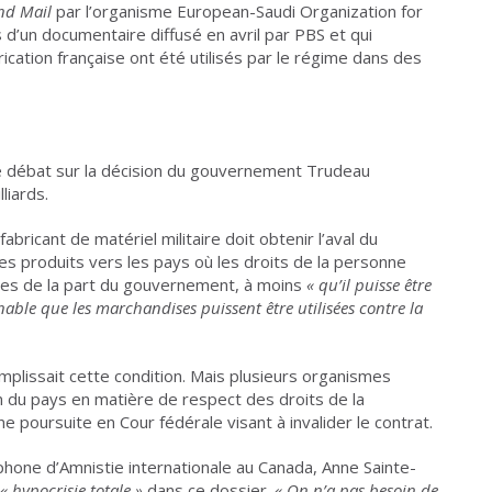
nd Mail
par l’organisme European-Saudi Organization for
 d’un documentaire diffusé en avril par PBS et qui
ication française ont été utilisés par le régime dans des
le débat sur la décision du gouvernement Trudeau
liards.
abricant de matériel militaire doit obtenir l’aval du
s produits vers les pays où les droits de la personne
tées de la part du gouvernement, à moins
«
qu’il puisse être
able que les marchandises puissent être utilisées contre la
plissait cette condition. Mais plusieurs organismes
an du pays en matière de respect des droits de la
ne poursuite en Cour fédérale visant à invalider le contrat.
phone d’Amnistie internationale au Canada, Anne Sainte-
«
hypocrisie totale
»
dans ce dossier.
«
On n’a pas besoin de