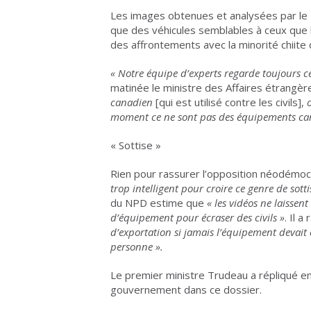
Les images obtenues et analysées par le
que des véhicules semblables à ceux que l
des affrontements avec la minorité chiite 
«
Notre équipe d’experts regarde toujours ce
matinée le ministre des Affaires étrangè
canadien
[qui est utilisé contre les civils],
o
moment ce ne sont pas des équipements ca
« Sottise »
Rien pour rassurer l’opposition néodémoc
trop intelligent pour croire ce genre de sott
du NPD estime que
«
les vidéos ne laissent
d’équipement pour écraser des civils
»
. Il 
d’exportation si jamais l’équipement devait ê
personne
».
Le premier ministre Trudeau a répliqué en 
gouvernement dans ce dossier.