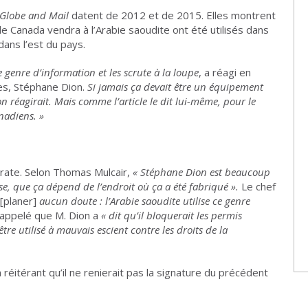
Globe and Mail
datent de 2012 et de 2015. Elles montrent
e Canada vendra à l’Arabie saoudite ont été utilisés dans
dans l’est du pays.
 genre d’information et les scrute à la loupe
, a réagi en
res, Stéphane Dion.
Si jamais ça devait être un équipement
n réagirait. Mais comme l’article le dit lui-même, pour le
nadiens.
»
rate. Selon Thomas Mulcair,
«
Stéphane Dion est beaucoup
ise, que ça dépend de l’endroit où ça a été fabriqué
».
Le chef
[planer]
aucun doute
: l’Arabie saoudite utilise ce genre
a rappelé que M. Dion a
«
dit qu’il bloquerait les permis
tre utilisé à mauvais escient contre les droits de la
réitérant qu’il ne renierait pas la signature du précédent