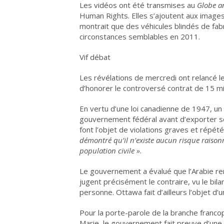
Les vidéos ont été transmises au
Globe a
Human Rights. Elles s’ajoutent aux images
montrait que des véhicules blindés de fabr
circonstances semblables en 2011.
Vif débat
Les révélations de mercredi ont relancé 
d’honorer le controversé contrat de 15 mil
En vertu d’une loi canadienne de 1947, un f
gouvernement fédéral avant d’exporter se
font l’objet de violations graves et répé
démontré qu’il n’existe aucun risque raisonn
population civile
»
.
Le gouvernement a évalué que l’Arabie rem
jugent précisément le contraire, vu le bil
personne. Ottawa fait d’ailleurs l’objet d’u
Pour la porte-parole de la branche franco
Marie, le gouvernement fait preuve d’une