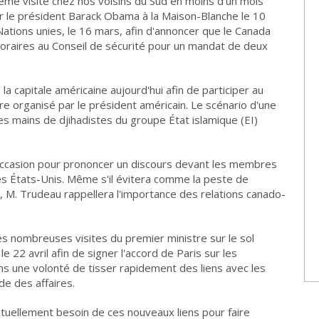
ième visite chez nos voisins du Sud en moins d'un mois
 le président Barack Obama à la Maison-Blanche le 10
ations unies, le 16 mars, afin d'annoncer que le Canada
oraires au Conseil de sécurité pour un mandat de deux
la capitale américaine aujourd'hui afin de participer au
re organisé par le président américain. Le scénario d'une
s mains de djihadistes du groupe État islamique (EI)
occasion pour prononcer un discours devant les membres
 États-Unis. Même s'il évitera comme la peste de
, M. Trudeau rappellera l'importance des relations canado-
es nombreuses visites du premier ministre sur le sol
e 22 avril afin de signer l'accord de Paris sur les
ns une volonté de tisser rapidement des liens avec les
de des affaires.
tuellement besoin de ces nouveaux liens pour faire