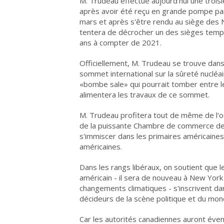
M. Trudeau effectue aujourd'hui une trois
après avoir été reçu en grande pompe par
mars et après s'être rendu au siège des N
tentera de décrocher un des sièges temp
ans à compter de 2021.
Officiellement, M. Trudeau se trouve dans 
sommet international sur la sûreté nucléai
«bombe sale» qui pourrait tomber entre le
alimentera les travaux de ce sommet.
M. Trudeau profitera tout de même de l'
de la puissante Chambre de commerce des
s'immiscer dans les primaires américaines
américaines.
Dans les rangs libéraux, on soutient que l
américain - il sera de nouveau à New York l
changements climatiques - s'inscrivent da
décideurs de la scène politique et du mon
Car les autorités canadiennes auront éven